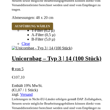
Steuern sowie mögliche Bearbeitungsgebühren können direkt vom
Versanddienstleister berechnet werden und sind vom Empfänger zu
tragen.
Abmessungen: 48 x 20 cm
Dieses
AUSFÜHRUNG WÄHLEN
Produkt
T-Filter (0,2 µ)
weist
A-Filter (0,5 µ)
mehrere
B-Filter (5,0 µ)
Varianten
Clear
auf.
Die
Optionen
Unicornbag – Typ 3 | 14 (100 Stück)
können
auf
0
von 5
der
Produktseite
€
107,10
gewählt
werden
Enthält 19% MwSt.
(
€
1,07
/ 1 Stück)
zzgl.
Versand
Lieferungen in Nicht-EU-Länder erfolgen gemäß DAP. Zollabgaben,
Steuern sowie mögliche Bearbeitungsgebühren können direkt vom
Versanddienstleister berechnet werden und sind vom Empfänger zu