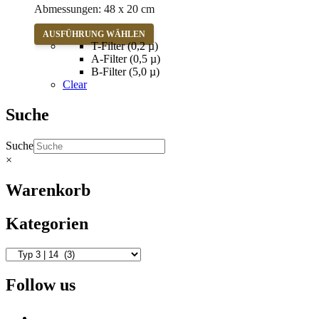
Abmessungen: 48 x 20 cm
Dieses
AUSFÜHRUNG WÄHLEN
Produkt
T-Filter (0,2 µ)
weist
A-Filter (0,5 µ)
mehrere
B-Filter (5,0 µ)
Varianten
Clear
auf.
Die
Suche
Optionen
können
Suche
auf
×
der
Produktseite
gewählt
Warenkorb
werden
Kategorien
Follow us