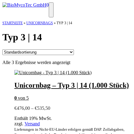
Zum
0
Inhalt
Menü
springen
STARTSEITE
»
UNICORNBAGS
»
TYP 3 | 14
Typ 3 | 14
Alle 3 Ergebnisse werden angezeigt
Unicornbag – Typ 3 | 14 (1.000 Stück)
0
von 5
Preisspanne:
€
476,00
–
€
535,50
€476,00
Enthält 19% MwSt.
bis
zzgl.
Versand
€535,50
Lieferungen in Nicht-EU-Länder erfolgen gemäß DAP. Zollabgaben,