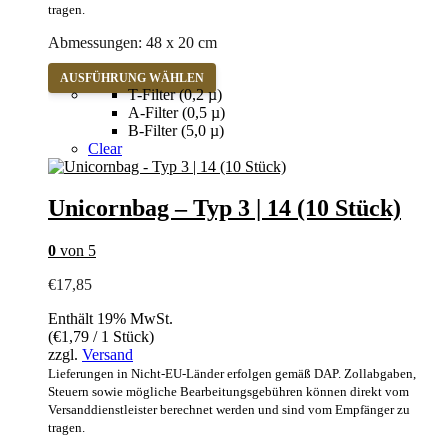
tragen.
Abmessungen: 48 x 20 cm
Dieses
AUSFÜHRUNG WÄHLEN
Produkt
T-Filter (0,2 µ)
weist
A-Filter (0,5 µ)
mehrere
B-Filter (5,0 µ)
Varianten
Clear
auf.
Die
Optionen
Unicornbag – Typ 3 | 14 (10 Stück)
können
auf
0
von 5
der
Produktseite
€
17,85
gewählt
werden
Enthält 19% MwSt.
(
€
1,79
/ 1 Stück)
zzgl.
Versand
Lieferungen in Nicht-EU-Länder erfolgen gemäß DAP. Zollabgaben,
Steuern sowie mögliche Bearbeitungsgebühren können direkt vom
Versanddienstleister berechnet werden und sind vom Empfänger zu
tragen.