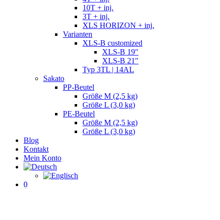
10T + inj.
3T + inj.
XLS HORIZON + inj.
Varianten
XLS-B customized
XLS-B 19″
XLS-B 21″
Typ 3TL | 14AL
Sakato
PP-Beutel
Größe M (2,5 kg)
Größe L (3,0 kg)
PE-Beutel
Größe M (2,5 kg)
Größe L (3,0 kg)
Blog
Kontakt
Mein Konto
0