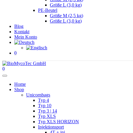
Größe L (3,0 kg)
PE-Beutel
Größe M (2,5 kg)
Größe L (3,0 kg)
Blog
Kontakt
Mein Konto
0
0
Menü
Home
Shop
Unicornbags
Typ 4
Typ 10
Typ 3 | 14
Typ XLS
Typ XLS HORIZON
Injektionsport
4T + inj.