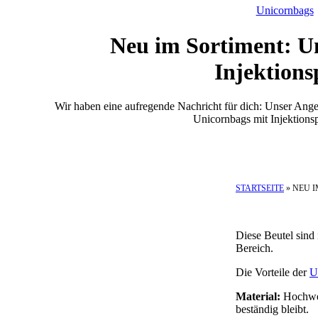
Unicornbags
Neu im Sortiment: U
Injektions
Wir haben eine aufregende Nachricht für dich: Unser An
Unicornbags mit Injektionsp
STARTSEITE
»
NEU I
Diese Beutel sind 
Bereich.
Die Vorteile der
U
Material:
Hochwert
beständig bleibt.