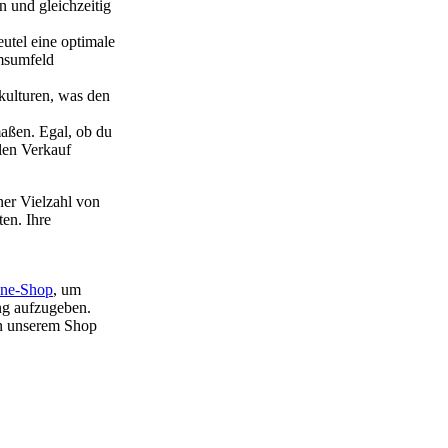
 und gleichzeitig
eutel eine optimale
umsumfeld
gkulturen, was den
aßen. Egal, ob du
len Verkauf
ner Vielzahl von
en. Ihre
ine-Shop
, um
ng aufzugeben.
in unserem Shop