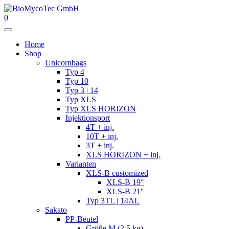
Zum
Inhalt
0
springen
Menü
Home
Shop
Unicornbags
Typ 4
Typ 10
Typ 3 | 14
Typ XLS
Typ XLS HORIZON
Injektionsport
4T + inj.
10T + inj.
3T + inj.
XLS HORIZON + inj.
Varianten
XLS-B customized
XLS-B 19″
XLS-B 21″
Typ 3TL | 14AL
Sakato
PP-Beutel
Größe M (2,5 kg)