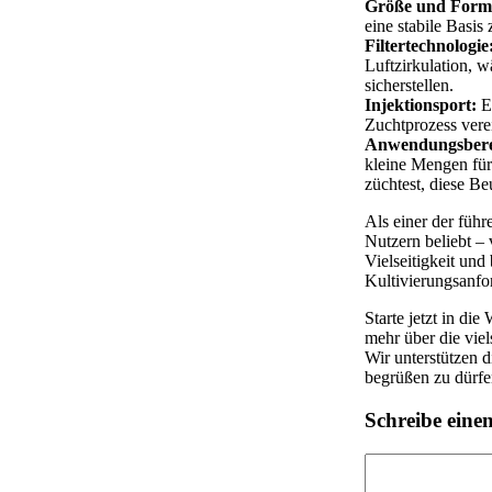
Größe und Form
eine stabile Basis 
Filtertechnologie
Luftzirkulation, 
sicherstellen.
Injektionsport:
Er
Zuchtprozess vere
Anwendungsbere
kleine Mengen für
züchtest, diese Beu
Als einer der führ
Nutzern beliebt –
Vielseitigkeit und
Kultivierungsanfo
Starte jetzt in di
mehr über die viel
Wir unterstützen 
begrüßen zu dürfe
Schreibe ein
Kommentar