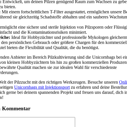
:
Entwickelt, um deinen Pilzen genügend Raum zum Wachsen zu geben
zu bieten.
:
Mit einem fortschrittlichen T-Filter ausgestattet, ermöglichen unsere B
während sie gleichzeitig Schadstoffe abhalten und ein sauberes Wachst
möglicht eine sichere und sterile Injektion von Pilzsporen oder Flüssi
infacht und die Kontaminationsrisiken minimiert.
iche:
Ideal für Hobbyzüchter und professionelle Mykologen gleicherm
 den persönlichen Gebrauch oder größere Chargen für den kommerziel
tel bieten die Flexibilität und Qualität, die du benötigst.
enden Anbieter im Bereich Pilzkultivierung sind die Unicornbags bei ei
 von kleinen Hobbyzüchtern bis hin zu großen kommerziellen Produzent
 bewährte Qualität machen sie zur idealen Wahl für verschiedenste
rderungen.
e Welt der Pilzzucht mit den richtigen Werkzeugen. Besuche unseren
Onl
seitigen
Unicornbags mit Injektionsport
zu erfahren und deine Bestellu
dich gerne bei deinem spannenden Projekt und freuen uns darauf, dich 
n!
en Kommentar