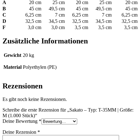
A
20 cm
25 cm
20 cm
25 cm
20 cm
B
45 cm
49,5 cm
45 cm
49,5 cm
45 cm
C
6,25 cm
7 cm
6,25 cm
7 cm
6,25 cm
D
32,5 cm
34,5 cm
32,5 cm
34,5 cm
32,5 cm
F
3,0 cm
3,0 cm
3,5 cm
3,5 cm
3,5 cm
Zusätzliche Informationen
Gewicht
20 kg
Material
Polyethylen (PE)
Rezensionen
Es gibt noch keine Rezensionen.
Schreibe die erste Rezension für „Sakato – Typ: T-35MM | Größe:
M (1.000 Stück)“
Deine Bewertung
*
Deine Rezension
*