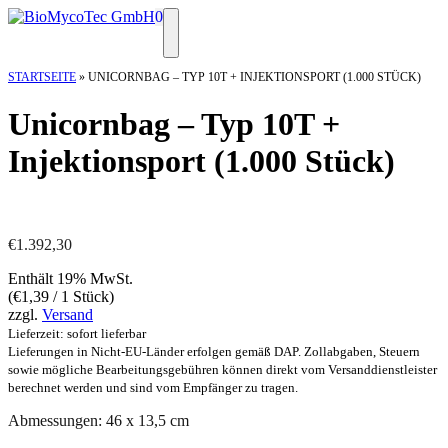
Zum
0
Inhalt
Menü
springen
STARTSEITE
»
UNICORNBAG – TYP 10T + INJEKTIONSPORT (1.000 STÜCK)
Unicornbag – Typ 10T +
Injektionsport (1.000 Stück)
€
1.392,30
Enthält 19% MwSt.
(
€
1,39
/ 1 Stück)
zzgl.
Versand
Lieferzeit: sofort lieferbar
Lieferungen in Nicht-EU-Länder erfolgen gemäß DAP. Zollabgaben, Steuern
sowie mögliche Bearbeitungsgebühren können direkt vom Versanddienstleister
berechnet werden und sind vom Empfänger zu tragen.
Abmessungen: 46 x 13,5 cm