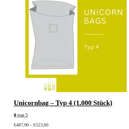
der
Produktseite
gewählt
werden
Unicornbag – Typ 4 (1.000 Stück)
0
von 5
Preisspanne:
€
487,90
–
€
523,60