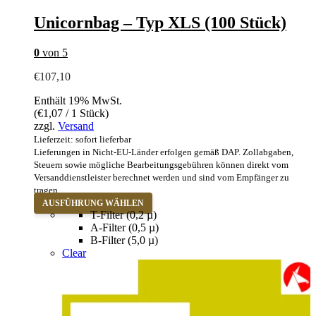
Die
Optionen
Unicornbag – Typ XLS (100 Stück)
können
auf
0
von 5
der
Produktseite
€
107,10
gewählt
werden
Enthält 19% MwSt.
(
€
1,07
/ 1 Stück)
zzgl.
Versand
Lieferzeit: sofort lieferbar
Lieferungen in Nicht-EU-Länder erfolgen gemäß DAP. Zollabgaben,
Steuern sowie mögliche Bearbeitungsgebühren können direkt vom
Versanddienstleister berechnet werden und sind vom Empfänger zu
tragen.
Dieses
AUSFÜHRUNG WÄHLEN
Produkt
T-Filter (0,2 µ)
weist
A-Filter (0,5 µ)
mehrere
B-Filter (5,0 µ)
Varianten
Clear
auf.
Die
Optionen
können
auf