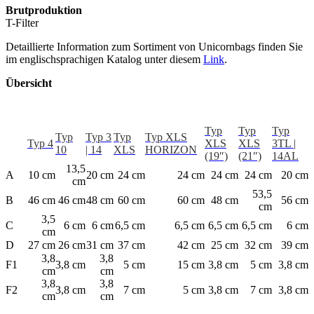
Brutproduktion
T-Filter
Detaillierte Information zum Sortiment von Unicornbags finden Sie
im englischsprachigen Katalog unter diesem
Link
.
Übersicht
Typ
Typ
Typ
Typ
Typ 3
Typ
Typ XLS
Typ 4
XLS
XLS
3TL |
10
| 14
XLS
HORIZON
(19″)
(21″)
14AL
13,5
A
10 cm
20 cm
24 cm
24 cm
24 cm
24 cm
20 cm
cm
53,5
B
46 cm
46 cm
48 cm
60 cm
60 cm
48 cm
56 cm
cm
3,5
C
6 cm
6 cm
6,5 cm
6,5 cm
6,5 cm
6,5 cm
6 cm
cm
D
27 cm
26 cm
31 cm
37 cm
42 cm
25 cm
32 cm
39 cm
3,8
3,8
F1
3,8 cm
5 cm
15 cm
3,8 cm
5 cm
3,8 cm
cm
cm
3,8
3,8
F2
3,8 cm
7 cm
5 cm
3,8 cm
7 cm
3,8 cm
cm
cm