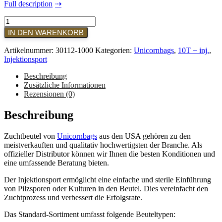
Full description
Unicornbag
-
IN DEN WARENKORB
Typ
10T
Artikelnummer:
30112-1000
Kategorien:
Unicornbags
,
10T + inj.
,
+
Injektionsport
Injektionsport
(1.000
Beschreibung
Stück)
Zusätzliche Informationen
Menge
Rezensionen (0)
Beschreibung
Zuchtbeutel von
Unicornbags
aus den USA gehören zu den
meistverkauften und qualitativ hochwertigsten der Branche. Als
offizieller Distributor können wir Ihnen die besten Konditionen und
eine umfassende Beratung bieten.
Der Injektionsport ermöglicht eine einfache und sterile Einführung
von Pilzsporen oder Kulturen in den Beutel. Dies vereinfacht den
Zuchtprozess und verbessert die Erfolgsrate.
Das Standard-Sortiment umfasst folgende Beuteltypen: