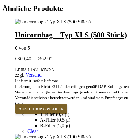
Ähnliche Produkte
Unicornbag – Typ XLS (500 Stück)
0
von 5
Preisspanne:
€
309,40
–
€
362,95
€309,40
Enthält 19% MwSt.
bis
zzgl.
Versand
€362,95
Lieferzeit: sofort lieferbar
Lieferungen in Nicht-EU-Länder erfolgen gemäß DAP. Zollabgaben,
Steuern sowie mögliche Bearbeitungsgebühren können direkt vom
Versanddienstleister berechnet werden und sind vom Empfänger zu
tragen.
Dieses
AUSFÜHRUNG WÄHLEN
Produkt
T-Filter (0,2 µ)
weist
A-Filter (0,5 µ)
mehrere
B-Filter (5,0 µ)
Varianten
Clear
auf.