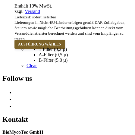
€487,90
Enthält 19% MwSt.
bis
zzgl.
Versand
€523,60
Lieferzeit: sofort lieferbar
Lieferungen in Nicht-EU-Länder erfolgen gemäß DAP. Zollabgaben,
Steuern sowie mögliche Bearbeitungsgebühren können direkt vom
Versanddienstleister berechnet werden und sind vom Empfänger zu
tragen.
Dieses
AUSFÜHRUNG WÄHLEN
Produkt
T-Filter (0,2 µ)
weist
A-Filter (0,5 µ)
mehrere
B-Filter (5,0 µ)
Varianten
Clear
auf.
Die
Follow us
Optionen
können
auf
der
Produktseite
gewählt
werden
Kontakt
BioMycoTec GmbH