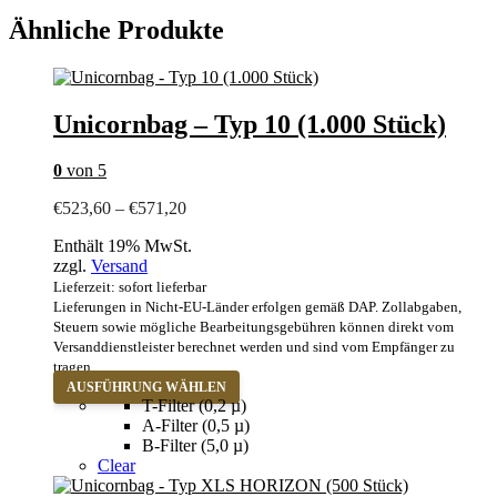
Ähnliche Produkte
Unicornbag – Typ 10 (1.000 Stück)
0
von 5
Preisspanne:
€
523,60
–
€
571,20
€523,60
Enthält 19% MwSt.
bis
zzgl.
Versand
€571,20
Lieferzeit: sofort lieferbar
Lieferungen in Nicht-EU-Länder erfolgen gemäß DAP. Zollabgaben,
Steuern sowie mögliche Bearbeitungsgebühren können direkt vom
Versanddienstleister berechnet werden und sind vom Empfänger zu
tragen.
Dieses
AUSFÜHRUNG WÄHLEN
Produkt
T-Filter (0,2 µ)
weist
A-Filter (0,5 µ)
mehrere
B-Filter (5,0 µ)
Varianten
Clear
auf.