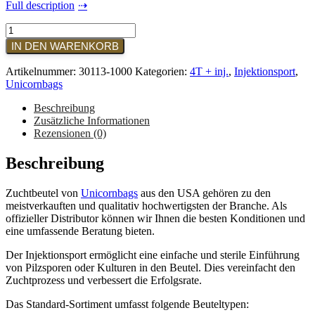
Full description
Unicornbag
-
IN DEN WARENKORB
Typ
4T
Artikelnummer:
30113-1000
Kategorien:
4T + inj.
,
Injektionsport
,
+
Unicornbags
Injektionsport
(1.000
Beschreibung
Stück)
Zusätzliche Informationen
Menge
Rezensionen (0)
Beschreibung
Zuchtbeutel von
Unicornbags
aus den USA gehören zu den
meistverkauften und qualitativ hochwertigsten der Branche. Als
offizieller Distributor können wir Ihnen die besten Konditionen und
eine umfassende Beratung bieten.
Der Injektionsport ermöglicht eine einfache und sterile Einführung
von Pilzsporen oder Kulturen in den Beutel. Dies vereinfacht den
Zuchtprozess und verbessert die Erfolgsrate.
Das Standard-Sortiment umfasst folgende Beuteltypen: