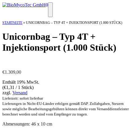
Zum
0
Inhalt
Menü
springen
STARTSEITE
»
UNICORNBAG – TYP 4T + INJEKTIONSPORT (1.000 STÜCK)
Unicornbag – Typ 4T +
Injektionsport (1.000 Stück)
€
1.309,00
Enthält 19% MwSt.
(
€
1,31
/ 1 Stück)
zzgl.
Versand
Lieferzeit: sofort lieferbar
Lieferungen in Nicht-EU-Länder erfolgen gemäß DAP. Zollabgaben, Steuern
sowie mögliche Bearbeitungsgebühren können direkt vom Versanddienstleister
berechnet werden und sind vom Empfänger zu tragen.
Abmessungen: 46 x 10 cm