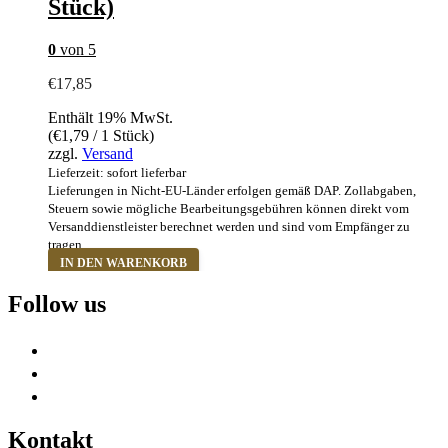
Stück)
auf
der
Produktseite
0
von 5
gewählt
werden
€
17,85
Enthält 19% MwSt.
(
€
1,79
/ 1 Stück)
zzgl.
Versand
Lieferzeit: sofort lieferbar
Lieferungen in Nicht-EU-Länder erfolgen gemäß DAP. Zollabgaben,
Steuern sowie mögliche Bearbeitungsgebühren können direkt vom
Versanddienstleister berechnet werden und sind vom Empfänger zu
tragen.
IN DEN WARENKORB
Follow us
Kontakt