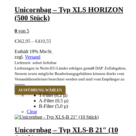
Die
Optionen
Unicornbag – Typ XLS HORIZON
können
(500 Stück)
auf
der
Produktseite
0
von 5
gewählt
werden
Preisspanne:
€
362,95
–
€
410,55
€362,95
Enthält 19% MwSt.
bis
zzgl.
Versand
€410,55
Lieferzeit: sofort lieferbar
Lieferungen in Nicht-EU-Länder erfolgen gemäß DAP. Zollabgaben,
Steuern sowie mögliche Bearbeitungsgebühren können direkt vom
Versanddienstleister berechnet werden und sind vom Empfänger zu
tragen.
Dieses
AUSFÜHRUNG WÄHLEN
Produkt
T-Filter (0,2 µ)
weist
A-Filter (0,5 µ)
mehrere
B-Filter (5,0 µ)
Varianten
Clear
auf.
Die
Optionen
Unicornbag – Typ XLS-B 21″ (10
können