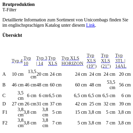
Brutproduktion
T-Filter
Detaillierte Information zum Sortiment von Unicornbags finden Sie
im englischsprachigen Katalog unter diesem
Link
.
Übersicht
Typ
Typ
Typ
Typ
Typ 3
Typ
Typ XLS
Typ 4
XLS
XLS
3TL |
10
| 14
XLS
HORIZON
(19″)
(21″)
14AL
13,5
A
10 cm
20 cm
24 cm
24 cm
24 cm
24 cm
20 cm
cm
53,5
B
46 cm
46 cm
48 cm
60 cm
60 cm
48 cm
56 cm
cm
3,5
C
6 cm
6 cm
6,5 cm
6,5 cm
6,5 cm
6,5 cm
6 cm
cm
D
27 cm
26 cm
31 cm
37 cm
42 cm
25 cm
32 cm
39 cm
3,8
3,8
F1
3,8 cm
5 cm
15 cm
3,8 cm
5 cm
3,8 cm
cm
cm
3,8
3,8
F2
3,8 cm
7 cm
5 cm
3,8 cm
7 cm
3,8 cm
cm
cm