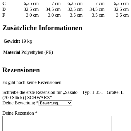
C
6,25 cm
7 cm
6,25 cm
7 cm
6,25 cm
D
32,5 cm
34,5 cm
32,5 cm
34,5 cm
32,5 cm
F
3,0 cm
3,0 cm
3,5 cm
3,5 cm
3,5 cm
Zusätzliche Informationen
Gewicht
19 kg
Material
Polyethylen (PE)
Rezensionen
Es gibt noch keine Rezensionen.
Schreibe die erste Rezension für „Sakato – Typ: T-35T | Größe: L
(700 Stück) | SCHWARZ“
Deine Bewertung
*
Deine Rezension
*