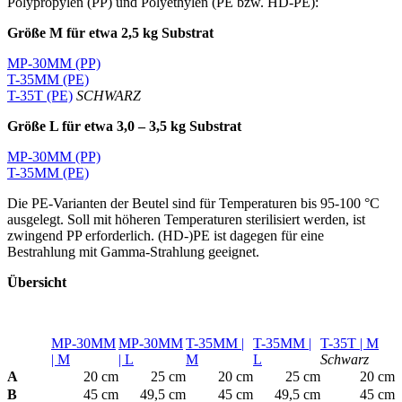
Polypropylen (PP) und Polyethylen (PE bzw. HD-PE):
Größe M für etwa 2,5 kg Substrat
MP-30MM (PP)
T-35MM (PE)
T-35T (PE)
SCHWARZ
Größe L für etwa 3,0 – 3,5 kg Substrat
MP-30MM (PP)
T-35MM (PE)
Die PE-Varianten der Beutel sind für Temperaturen bis 95-100 °C
ausgelegt. Soll mit höheren Temperaturen sterilisiert werden, ist
zwingend PP erforderlich. (HD-)PE ist dagegen für eine
Bestrahlung mit Gamma-Strahlung geeignet.
Übersicht
MP-30MM
MP-30MM
T-35MM |
T-35MM |
T-35T | M
| M
| L
M
L
Schwarz
A
20 cm
25 cm
20 cm
25 cm
20 cm
B
45 cm
49,5 cm
45 cm
49,5 cm
45 cm