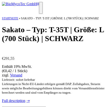
Zum
0
Inhalt
Menü
springen
STARTSEITE
»
SAKATO – TYP: T-35T | GRÖSSE: L (700 STÜCK) | SCHWARZ
Sakato – Typ: T-35T | Größe: L
(700 Stück) | SCHWARZ
€
291,55
Enthält 19% MwSt.
(
€
0,42
/ 1 Stück)
zzgl.
Versand
Lieferzeit: sofort lieferbar
Lieferungen in Nicht-EU-Länder erfolgen gemäß DAP. Zollabgaben, Steuern
sowie mögliche Bearbeitungsgebühren können direkt vom Versanddienstleister
berechnet werden und sind vom Empfänger zu tragen.
Full description