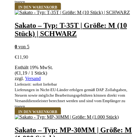
tragen.
IN DEN WARENKORB
Sakato – Typ: T-35T | Größe: M (10
Stück) | SCHWARZ
0
von 5
€
11,90
Enthält 19% MwSt.
(
€
1,19
/ 1 Stück)
zzgl.
Versand
Lieferzeit: sofort lieferbar
Lieferungen in Nicht-EU-Länder erfolgen gemäß DAP. Zollabgaben,
Steuern sowie mögliche Bearbeitungsgebühren können direkt vom
Versanddienstleister berechnet werden und sind vom Empfänger zu
tragen.
IN DEN WARENKORB
Sakato – Typ: MP-30MM | Größe: M