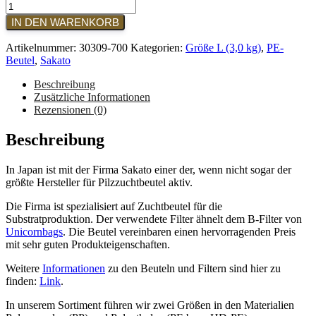
Sakato
-
IN DEN WARENKORB
Typ:
T-
Artikelnummer:
30309-700
Kategorien:
Größe L (3,0 kg)
,
PE-
35T
Beutel
,
Sakato
|
Größe:
Beschreibung
L
Zusätzliche Informationen
(700
Rezensionen (0)
Stück)
|
Beschreibung
SCHWARZ
Menge
In Japan ist mit der Firma Sakato einer der, wenn nicht sogar der
größte Hersteller für Pilzzuchtbeutel aktiv.
Die Firma ist spezialisiert auf Zuchtbeutel für die
Substratproduktion. Der verwendete Filter ähnelt dem B-Filter von
Unicornbags
. Die Beutel vereinbaren einen hervorragenden Preis
mit sehr guten Produkteigenschaften.
Weitere
Informationen
zu den Beuteln und Filtern sind hier zu
finden:
Link
.
In unserem Sortiment führen wir zwei Größen in den Materialien